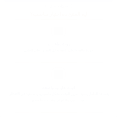
مميزات المنتج
ليه المنتج ده اختيار مناسب؟
جودة نطمّن لها
جودة عالية والوان زاهية تدخل السرور علي الطفل
قيمة تعليمية واضحة
بتساعد الطفل يشوف مرور الوقت بشكل ملموس، وده مفيد في الانتظار،
ترتيب الدور، والالتزام بوقت نشاط قصير.