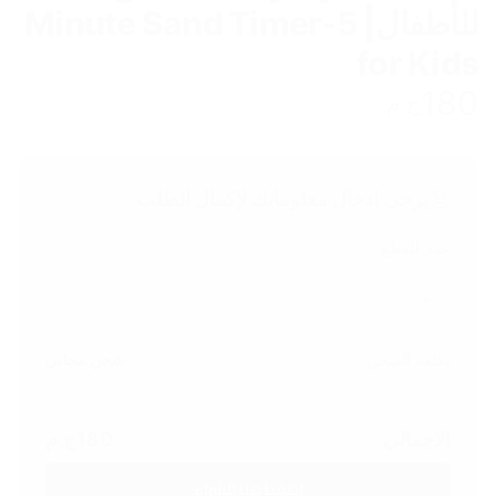
للأطفال| 5-Minute Sand Timer
for Kids
180
ج.م
يرجى ادخال معلوماتك لإكمال الطلب
عدد القطع
1
تكلفة الشحن
شحن مجاني
الاجمالي
180
ج.م
اضغط هنا للشراء