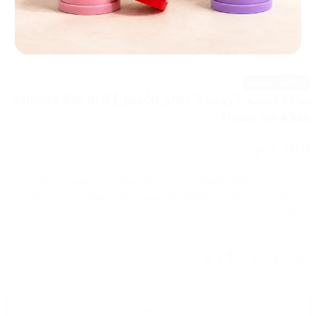
كل الألعاب التعليمية
ساعة التحدي الرملية 5 دقائق للأطفال| 5-Minute Sand
Timer for Kids
180 ج.م
ساعة رملية 5 دقائق للأطفال بألوان جذابة تساعد في تنظيم وقت اللعب
وشعللة التحدي، مناسبة للأنشطة التعليمية، ألعاب التفكير، التدريب على
الانتظار.
Home
أضف للسلة