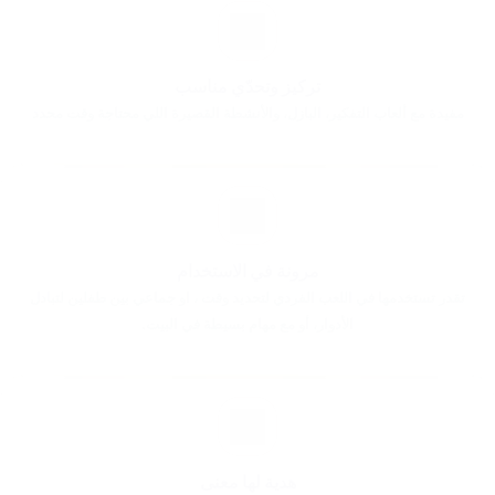
تركيز وتحدّي مناسب
مفيدة مع ألعاب التفكير، البازل، والأنشطة القصيرة اللي محتاجة وقت محدد
مرونة في الاستخدام
تقدر تستخدمها في اللعب الفردي لتحديد وقت ، او جماعي بين طفلين لتبادل
الأدوار، أو مع مهام بسيطة في البيت.
هدية لها معنى