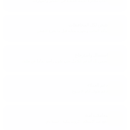
ألعاب مختارة لقيمة حقيقية في التفكير والمهارات
شحن لكل المحافظات
بنأكد الطلب ونجهزه بعناية قبل ما يخرج للشحن
استبدال واسترجاع
نضمن لك الدعم الكامل حتي تكون راضيا تماما عن طلبك
دعم العملاء
دعم طوال أيام الاسبوع
معاملات آمنة
دفع عند الاستلام , كروت بنكية , انستا باي